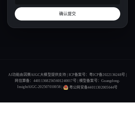
确认提交
AI功能由因赛AIGC大模型提供支持 | ICP备案号：粤ICP备2022136248号 |
网信算备：440113682565601240017号 | 模型备案号：Guangdong-
InsightAlGC-202507010058 |
粤公网安备44011302005644号